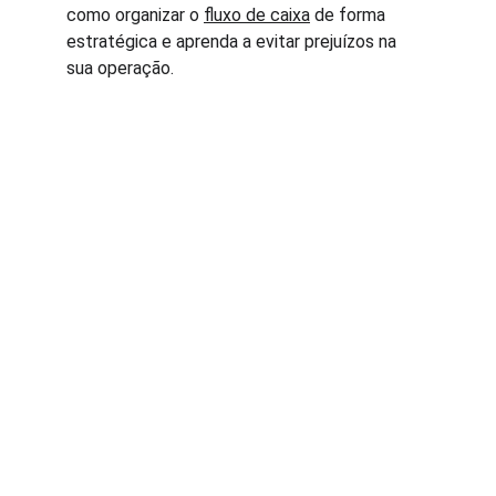
como organizar o 
fluxo de caixa
 de forma 
estratégica e aprenda a evitar prejuízos na 
sua operação.
Contato
Estamos prontos para ajudar você sempre.
EMAIL
comercial@ethimo.com.br
+55 53 999579390